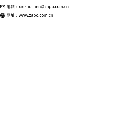
邮箱：
xinzhi.chen@zapo.com.cn
网址：
www.zapo.com.cn
粤ICP备12070840号-2
本网站由阿里云提供云计算及安全服务
本网站支持
IPv6
Powered by CloudDream