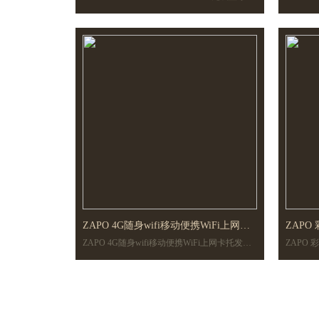
蓝牙网卡二合一
牙5.2
卡二合一
卡二合
ZAPO 4G随身wifi移动便携WiFi上网卡
ZAPO
ZAPO 4G随身wifi移动便携WiFi上网卡托发射
ZAPO 
托发射器B1/B3频段Telkomsel
载WIFI
器B1/B3频段Telkomsel
插SIM卡频