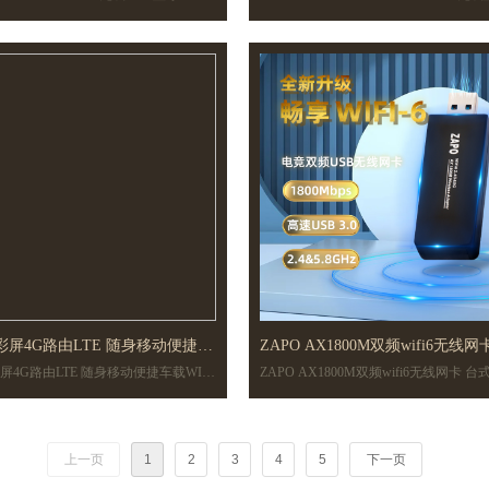
网卡二合一
蓝牙网卡二合一
一
卡二合一
 彩屏4G路由LTE 随身移动便捷车
ZAPO AX1800M双频wifi6无线网
彩屏4G路由LTE 随身移动便捷车载WIFI
ZAPO AX1800M双频wifi6无线网卡 
插SIM卡频段1.3.5.40
式机电脑wifi6网卡
段1.3.5.40
脑wifi6网卡
上一页
1
2
3
4
5
下一页