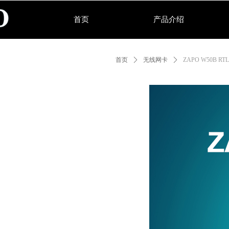
首页
产品介绍
首页
ꄲ
无线网卡
ꄲ
ZAPO W50B R